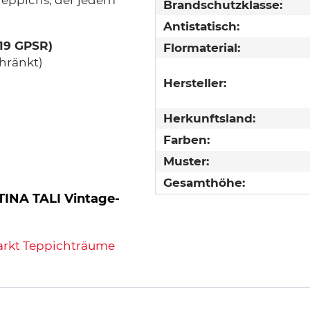
 Teppichs, der jedem
Brandschutzklasse:
Antistatisch:
 19 GPSR)
Flormaterial:
hränkt)
Hersteller:
Herkunftsland:
Farben:
Muster:
Gesamthöhe:
TINA TALI Vintage-
arkt Teppichträume