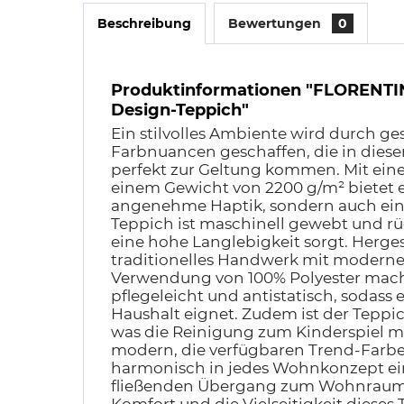
Beschreibung
Bewertungen
0
Produktinformationen "FLORENTIN
Design-Teppich"
Ein stilvolles Ambiente wird durch g
Farbnuancen geschaffen, die in dies
perfekt zur Geltung kommen. Mit ei
einem Gewicht von 2200 g/m² bietet e
angenehme Haptik, sondern auch eine
Teppich ist maschinell gewebt und rüc
eine hohe Langlebigkeit sorgt. Hergeste
traditionelles Handwerk mit moderne
Verwendung von 100% Polyester mach
pflegeleicht und antistatisch, sodass e
Haushalt eignet. Zudem ist der Teppi
was die Reinigung zum Kinderspiel ma
modern, die verfügbaren Trend-Farbe
harmonisch in jedes Wohnkonzept ei
fließenden Übergang zum Wohnraum.