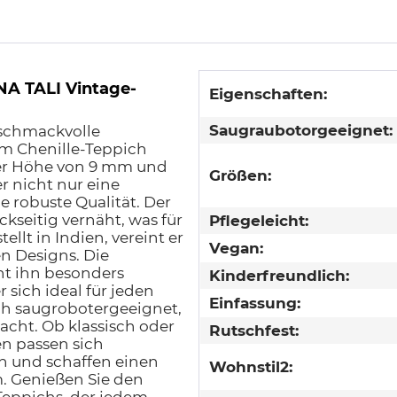
A TALI Vintage-
Eigenschaften:
Saugraubotorgeeignet:
eschmackvolle
em Chenille-Teppich
ner Höhe von 9 mm und
Größen:
r nicht nur eine
 robuste Qualität. Der
kseitig vernäht, was für
Pflegeleicht:
llt in Indien, vereint er
Vegan:
n Designs. Die
t ihn besonders
Kinderfreundlich:
r sich ideal für jeden
Einfassung:
ch saugrobotergeeignet,
cht. Ob klassisch oder
Rutschfest:
n passen sich
n und schaffen einen
Wohnstil2:
 Genießen Sie den