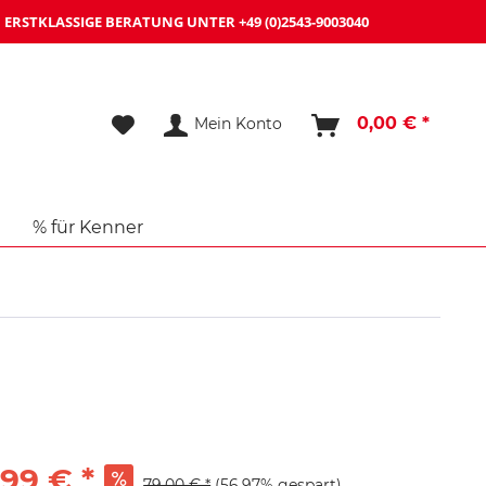
ERSTKLASSIGE BERATUNG UNTER
+49 (0)2543-9003040
0,00 € *
Mein Konto
% für Kenner
,99 € *
79,00 € *
(56,97% gespart)