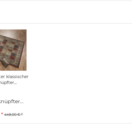
er klassischer
pfter...
üpfter...
 *
449,00 € *