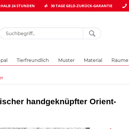
HALB 24 STUNDEN
30 TAGE GELD-ZURÜCK-GARANTIE
pal
Tierfreundlich
Muster
Material
Räume
er
ischer handgeknüpfter Orient-