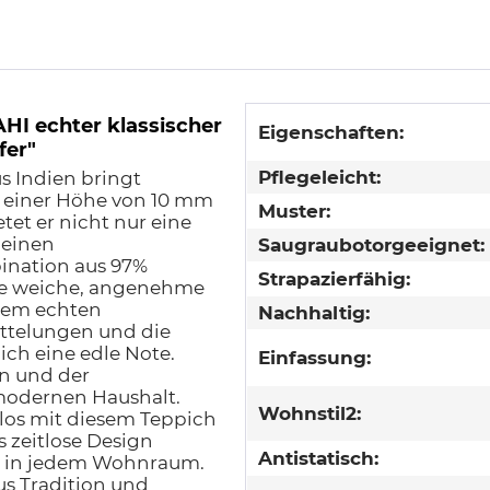
I echter klassischer
Eigenschaften:
fer"
Pflegeleicht:
s Indien bringt
t einer Höhe von 10 mm
Muster:
et er nicht nur eine
 einen
Saugraubotorgeeignet:
ination aus 97%
Strapazierfähig:
ine weiche, angenehme
nem echten
Nachhaltig:
ttelungen und die
ich eine edle Note.
Einfassung:
en und der
n modernen Haushalt.
Wohnstil2:
os mit diesem Teppich
s zeitlose Design
Antistatisch:
t in jedem Wohnraum.
us Tradition und