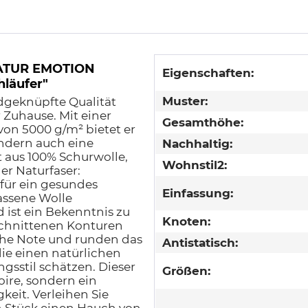
NATUR EMOTION
Eigenschaften:
läufer"
Muster:
dgeknüpfte Qualität
r Zuhause. Mit einer
Gesamthöhe:
on 5000 g/m² bietet er
ndern auch eine
Nachhaltig:
t aus 100% Schurwolle,
Wohnstil2:
er Naturfaser:
r für ein gesundes
Einfassung:
assene Wolle
ist ein Bekenntnis zu
Knoten:
chnittenen Konturen
che Note und runden das
Antistatisch:
die einen natürlichen
gsstil schätzen. Dieser
Größen:
oire, sondern ein
keit. Verleihen Sie