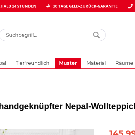
HALB 24 STUNDEN
30 TAGE GELD-ZURÜCK-GARANTIE
pal
Tierfreundlich
Muster
Material
Räume
dgeknüpfter Nepal-Wollteppich
145,99