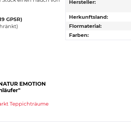
n Stück einen Hauch von
Hersteller:
Herkunftsland:
 19 GPSR)
Flormaterial:
hränkt)
Farben:
A NATUR EMOTION
läufer"
arkt Teppichträume