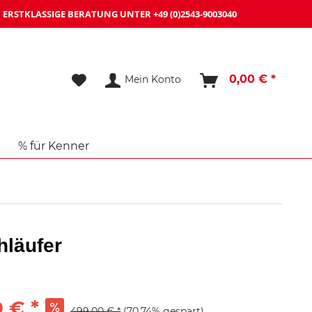
ERSTKLASSIGE BERATUNG UNTER
+49 (0)2543-9003040
0,00 € *
Mein Konto
% für Kenner
läufer
 € *
499,00 € *
(70,74% gespart)